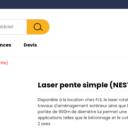
Plaques
Lasers
vibrantes
nces
Devis
tle)
Laser pente simple (NES
Disponible à la location chez FLS, le laser r
travaux d'aménagement extérieur ainsi que 
portée de 900m
de diamètre lui permet une u
applications telles que le bétonnage et le co
2 axes.