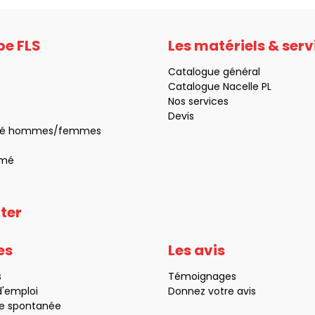
pe FLS
Les matériels & serv
Catalogue général
Catalogue Nacelle PL
Nos services
Devis
lité hommes/femmes
umé
ter
es
Les avis
s
Témoignages
d'emploi
Donnez votre avis
e spontanée