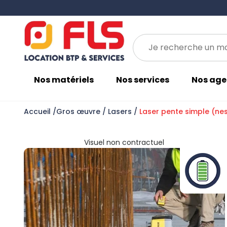
Gros œuvre
Espaces verts
Énergie et installation industrielle
LES MATÉRIELS VERTS
Nos matériels
Nos services
Nos age
Accueil
/
Gros œuvre
/
Lasers
/
Laser pente simple (nes
Visuel non contractuel