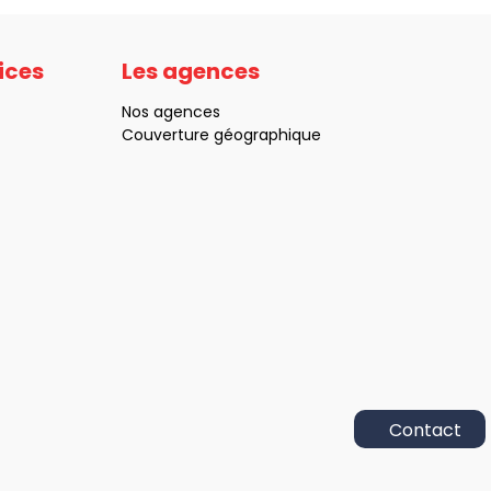
ices
Les agences
Nos agences
Couverture géographique
Appelez-
nous