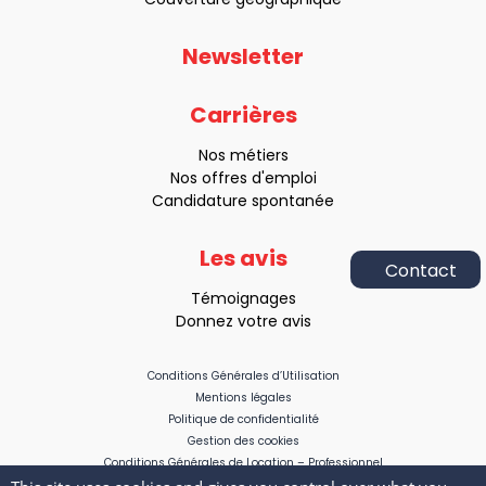
Newsletter
Carrières
Nos métiers
Nos offres d'emploi
Candidature spontanée
Les avis
Appelez-
Témoignages
nous
Donnez votre avis
au
:
Conditions Générales d’Utilisation
09 73 32
Mentions légales
Politique de confidentialité
Être
Gestion des cookies
rappelé
Conditions Générales de Location – Professionnel
Conditions Générales de Location – Non professionnel