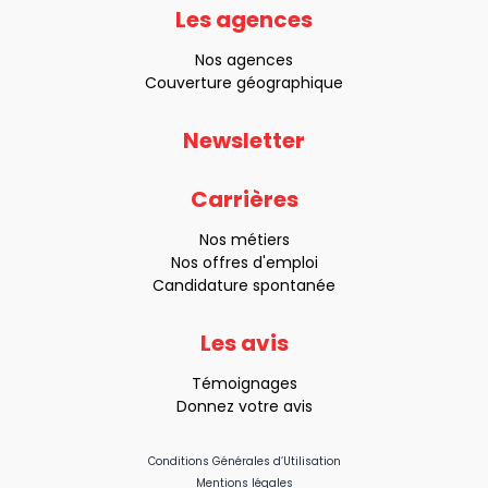
au
Les agences
:
Nos agences
09 73 32
Couverture géographique
Être
Newsletter
rappelé
Carrières
Nos métiers
Nos offres d'emploi
Candidature spontanée
Les avis
Témoignages
Donnez votre avis
Conditions Générales d’Utilisation
Mentions légales