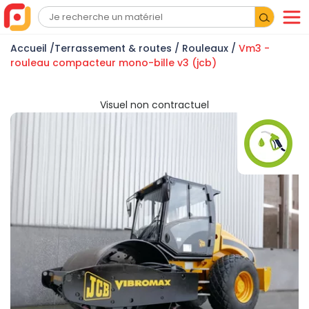
Accueil
/
Terrassement & routes
/
Rouleaux
/
Vm3 -
rouleau compacteur mono-bille v3 (jcb)
Visuel non contractuel