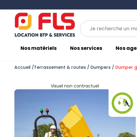
Gros œuvre
Espaces verts
Énergie et installation industrielle
LES MATÉRIELS VERTS
Nos matériels
Nos services
Nos age
Accueil
/
Terrassement & routes
/
Dumpers
/
Dumper gy
Visuel non contractuel