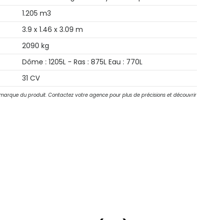
1.205 m3
3.9 x 1.46 x 3.09 m
2090 kg
Dôme : 1205L - Ras : 875L Eau : 770L
31 CV
 marque du produit. Contactez votre agence pour plus de précisions et découvrir