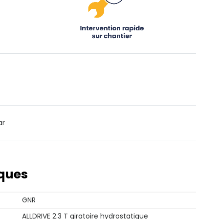
ar
iques
GNR
ALLDRIVE 2.3 T giratoire hydrostatique