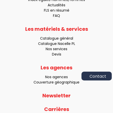
Actualités
FLS en résumé
FAQ
Les matériels & services
Catalogue général
Catalogue Nacelle PL
Nos services
Devis
Les agences
Nos agences
Appelez-
Couverture géographique
nous
au
Newsletter
:
09 73 32
Carrières