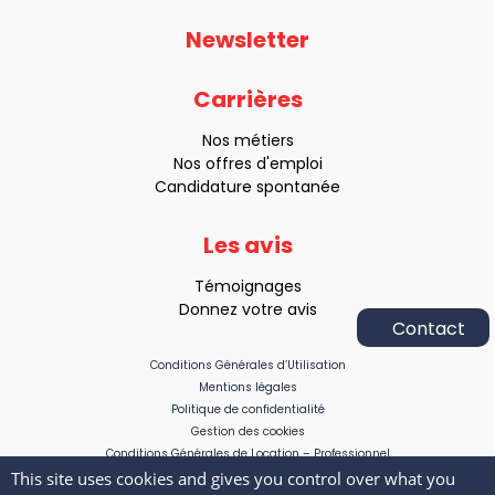
Newsletter
Carrières
Nos métiers
Nos offres d'emploi
Candidature spontanée
Les avis
Témoignages
Donnez votre avis
Appelez-
Conditions Générales d’Utilisation
nous
Mentions légales
au
Politique de confidentialité
:
Gestion des cookies
09 73 32
Conditions Générales de Location – Professionnel
This site uses cookies and gives you control over what you
Conditions Générales de Location – Non professionnel