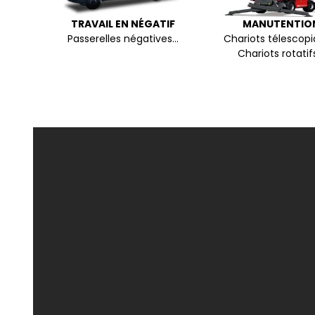
TEUR
TRAVAIL EN NÉGATIF
MANUTENTIO
les sur
Passerelles négatives...
Chariots télescopi
Chariots rotatifs