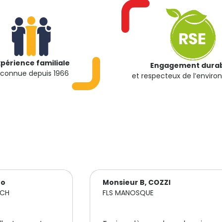
xpérience familiale
Engagement dura
econnue depuis 1966
et respecteux de l’envir
ZI
Mr G, SARL AUTOSTOP
FLS ORANGE