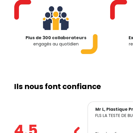
Plus de 300 collaborateurs
E
engagés au quotidien
r
Ils nous font confiance
r L, Plastique Pro
Monsieur B, COZ
LS LA TESTE DE BUCH
FLS MANOSQUE
4.5