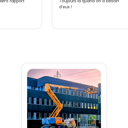
 on a besoin
Trés bon accueil, trés pro, matérie
nickel, nous reviendrons pour cela.