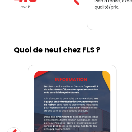
ien à redire, excellent rapport
Toujours là quand
sur 5
alité/prix.
d'eux !
Quoi de neuf chez FLS ?