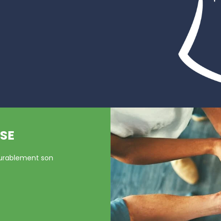
SE
durablement son